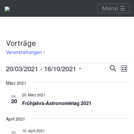
Menü ☰
Vorträge
Vorträge
Veranstaltungen
Veranstaltungen
Verans
Ve
20/03/2021
 - 
16/10/2021
Suche
Liste
An
Suche
Datum
März 2021
Na
wählen.
und
20. März 2021
Ansich
SA.
20
Frühjahrs-Astronomietag 2021
Naviga
April 2021
10. April 2021
SA.