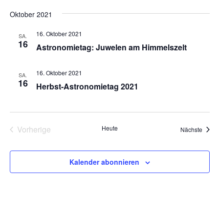
Oktober 2021
16. Oktober 2021
SA.
16
Astronomietag: Juwelen am Himmelszelt
16. Oktober 2021
SA.
16
Herbst-Astronomietag 2021
Vorherige
Heute
Veran
Nächste
Veranstaltungen
Kalender abonnieren