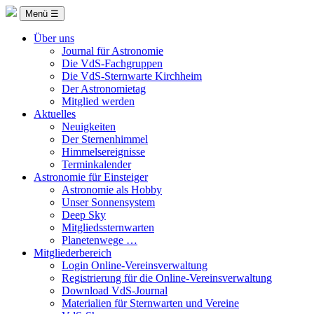
Menü ☰
Über uns
Journal für Astronomie
Die VdS-Fachgruppen
Die VdS-Sternwarte Kirchheim
Der Astronomietag
Mitglied werden
Aktuelles
Neuigkeiten
Der Sternenhimmel
Himmelsereignisse
Terminkalender
Astronomie für Einsteiger
Astronomie als Hobby
Unser Sonnensystem
Deep Sky
Mitgliedssternwarten
Planetenwege …
Mitgliederbereich
Login Online-Vereinsverwaltung
Registrierung für die Online-Vereinsverwaltung
Download VdS-Journal
Materialien für Sternwarten und Vereine