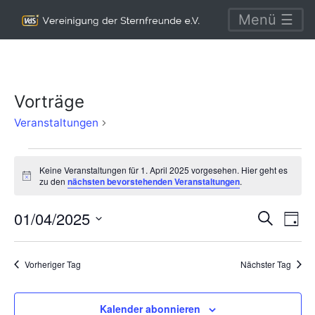
Menü ☰
Vorträge
Vorträge
Veranstaltungen
Veranstaltungen
Keine Veranstaltungen für 1. April 2025 vorgesehen. Hier geht es
für
Hinweis
zu den
nächsten bevorstehenden Veranstaltungen
.
1.
Verans
Ve
01/04/2025
Suche
April
Tag
An
Suche
Datum
2025
Na
wählen.
und
Vorheriger Tag
Nächster Tag
Ansich
Naviga
Kalender abonnieren