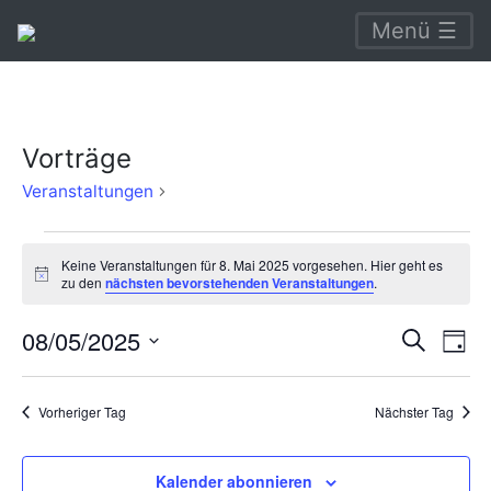
Menü ☰
Vorträge
Vorträge
Veranstaltungen
Veranstaltungen
Keine Veranstaltungen für 8. Mai 2025 vorgesehen. Hier geht es
für
Hinweis
zu den
nächsten bevorstehenden Veranstaltungen
.
8.
Verans
Ve
08/05/2025
Suche
Mai
Tag
An
Suche
Datum
2025
Na
wählen.
und
Vorheriger Tag
Nächster Tag
Ansich
Naviga
Kalender abonnieren