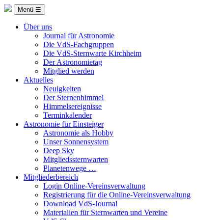
Menü ☰
Über uns
Journal für Astronomie
Die VdS-Fachgruppen
Die VdS-Sternwarte Kirchheim
Der Astronomietag
Mitglied werden
Aktuelles
Neuigkeiten
Der Sternenhimmel
Himmelsereignisse
Terminkalender
Astronomie für Einsteiger
Astronomie als Hobby
Unser Sonnensystem
Deep Sky
Mitgliedssternwarten
Planetenwege …
Mitgliederbereich
Login Online-Vereinsverwaltung
Registrierung für die Online-Vereinsverwaltung
Download VdS-Journal
Materialien für Sternwarten und Vereine