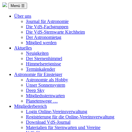
Menü ☰
Über uns
Journal für Astronomie
Die VdS-Fachgruppen
Die VdS-Sternwarte Kirchheim
Der Astronomietag
Mitglied werden
Aktuelles
Neuigkeiten
Der Sternenhimmel
Himmelsereignisse
Terminkalender
Astronomie für Einsteiger
Astronomie als Hobby
Unser Sonnensystem
Deep Sky
Mitgliedssternwarten
Planetenwege …
Mitgliederbereich
Login Online-Vereinsverwaltung
Registrierung für die Online-Vereinsverwaltung
Download VdS-Journal
Materialien für Sternwarten und Vereine