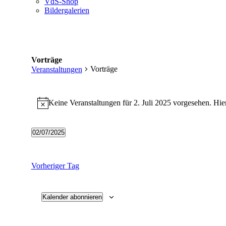
VdS-Shop
Bildergalerien
Vorträge
Vorträge
Veranstaltungen
Veranstaltungen
Keine Veranstaltungen für 2. Juli 2025 vorgesehen. Hie
für
Hinweis
2.
Juli
02/07/2025
Datum
2025
wählen.
Vorheriger Tag
Kalender abonnieren