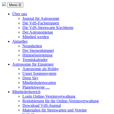
Menü ☰
Über uns
Journal für Astronomie
Die VdS-Fachgruppen
Die VdS-Sternwarte Kirchheim
Der Astronomietag
Mitglied werden
Aktuelles
Neuigkeiten
Der Sternenhimmel
Himmelsereignisse
Terminkalender
Astronomie für Einsteiger
Astronomie als Hobby
Unser Sonnensystem
Deep Sky
Mitgliedssternwarten
Planetenwege …
Mitgliederbereich
Login Online-Vereinsverwaltung
Registrierung für die Online-Vereinsverwaltung
Download VdS-Journal
Materialien für Sternwarten und Vereine