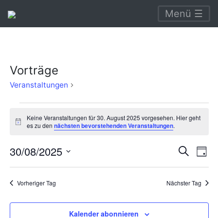
Menü ☰
Vorträge
Vorträge
Veranstaltungen
Veranstaltungen
Keine Veranstaltungen für 30. August 2025 vorgesehen. Hier geht
für
Hinweis
es zu den
nächsten bevorstehenden Veranstaltungen
.
30.
Verans
Ve
30/08/2025
Suche
August
Tag
An
Suche
Datum
2025
Na
wählen.
und
Vorheriger Tag
Nächster Tag
Ansich
Naviga
Kalender abonnieren