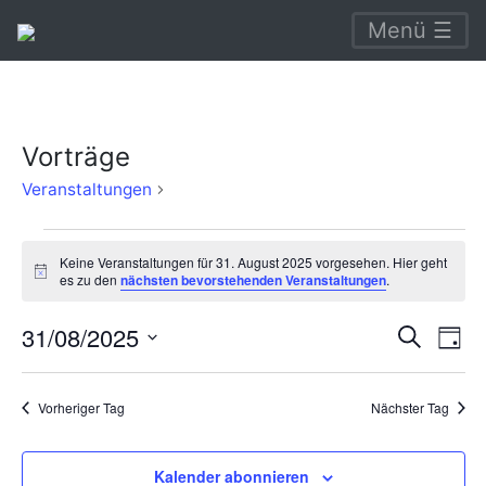
Menü ☰
Vorträge
Vorträge
Veranstaltungen
Veranstaltungen
Keine Veranstaltungen für 31. August 2025 vorgesehen. Hier geht
für
Hinweis
es zu den
nächsten bevorstehenden Veranstaltungen
.
31.
Verans
Ve
31/08/2025
Suche
August
Tag
An
Suche
Datum
2025
Na
wählen.
und
Vorheriger Tag
Nächster Tag
Ansich
Naviga
Kalender abonnieren