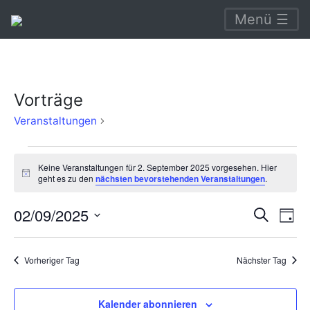
Menü ☰
Vorträge
Vorträge
Veranstaltungen
Veranstaltungen
Keine Veranstaltungen für 2. September 2025 vorgesehen. Hier
für
Hinweis
geht es zu den
nächsten bevorstehenden Veranstaltungen
.
2.
Verans
Ve
02/09/2025
Suche
September
Tag
An
Suche
Datum
2025
Na
wählen.
und
Vorheriger Tag
Nächster Tag
Ansich
Naviga
Kalender abonnieren