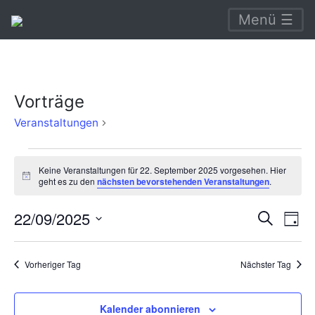
Menü ☰
Vorträge
Vorträge
Veranstaltungen
Veranstaltungen
Keine Veranstaltungen für 22. September 2025 vorgesehen. Hier
für
Hinweis
geht es zu den
nächsten bevorstehenden Veranstaltungen
.
22.
Verans
Ve
22/09/2025
Suche
September
Tag
An
Suche
Datum
2025
Na
wählen.
und
Vorheriger Tag
Nächster Tag
Ansich
Naviga
Kalender abonnieren