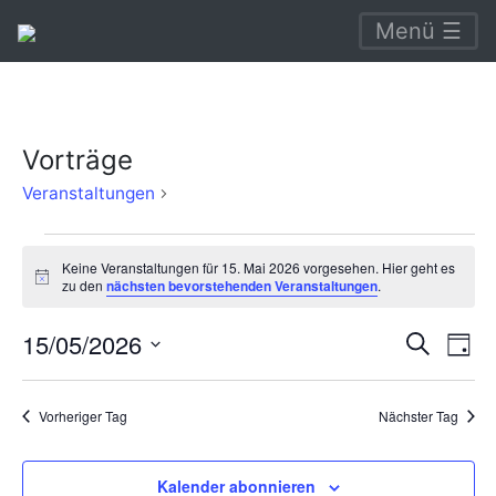
Menü ☰
Vorträge
Vorträge
Veranstaltungen
Veranstaltungen
Keine Veranstaltungen für 15. Mai 2026 vorgesehen. Hier geht es
für
Hinweis
zu den
nächsten bevorstehenden Veranstaltungen
.
15.
Verans
Ve
15/05/2026
Suche
Mai
Tag
An
Suche
Datum
2026
Na
wählen.
und
Vorheriger Tag
Nächster Tag
Ansich
Naviga
Kalender abonnieren