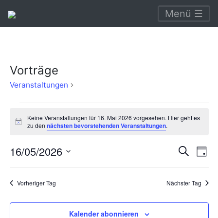
Menü ☰
Vorträge
Vorträge
Veranstaltungen
Veranstaltungen
Keine Veranstaltungen für 16. Mai 2026 vorgesehen. Hier geht es
für
Hinweis
zu den
nächsten bevorstehenden Veranstaltungen
.
16.
Verans
Ve
16/05/2026
Suche
Mai
Tag
An
Suche
Datum
2026
Na
wählen.
und
Vorheriger Tag
Nächster Tag
Ansich
Naviga
Kalender abonnieren