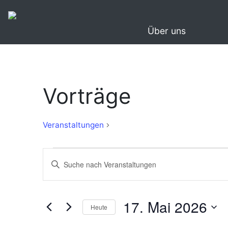
Über uns
Vorträge
Vorträge
Veranstaltungen
Veranstaltungen
Veranstaltungen
Bitte
für
Suche
Schlüsselwort
eingeben.
17.
und
Suche
17. Mai 2026
Mai
Ansichten,
Heute
nach
2026
Navigation
Veranstaltungen
Datum