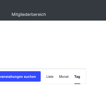
Mitgliederbereich
Veranstaltung
eranstaltungen suchen
Liste
Monat
Tag
Ansichten-
Navigation