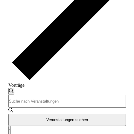
Vorträge
Veranstaltungen
Veranstaltungen
Suche
Bitte
Suche
Schlüsselwort
und
eingeben.
Suche
Ansichten,
nach
Veranstaltungen suchen
Navigation
Veranstaltungen
Veranstaltung
Schlüsselwort.
Liste