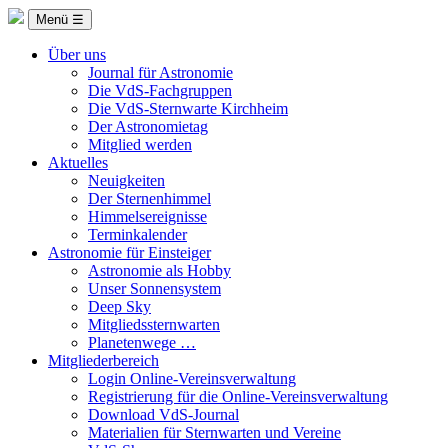
Menü ☰
Über uns
Journal für Astronomie
Die VdS-Fachgruppen
Die VdS-Sternwarte Kirchheim
Der Astronomietag
Mitglied werden
Aktuelles
Neuigkeiten
Der Sternenhimmel
Himmelsereignisse
Terminkalender
Astronomie für Einsteiger
Astronomie als Hobby
Unser Sonnensystem
Deep Sky
Mitgliedssternwarten
Planetenwege …
Mitgliederbereich
Login Online-Vereinsverwaltung
Registrierung für die Online-Vereinsverwaltung
Download VdS-Journal
Materialien für Sternwarten und Vereine