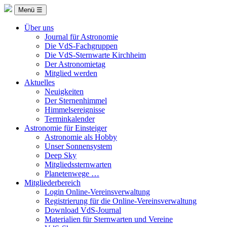
Menü ☰
Über uns
Journal für Astronomie
Die VdS-Fachgruppen
Die VdS-Sternwarte Kirchheim
Der Astronomietag
Mitglied werden
Aktuelles
Neuigkeiten
Der Sternenhimmel
Himmelsereignisse
Terminkalender
Astronomie für Einsteiger
Astronomie als Hobby
Unser Sonnensystem
Deep Sky
Mitgliedssternwarten
Planetenwege …
Mitgliederbereich
Login Online-Vereinsverwaltung
Registrierung für die Online-Vereinsverwaltung
Download VdS-Journal
Materialien für Sternwarten und Vereine