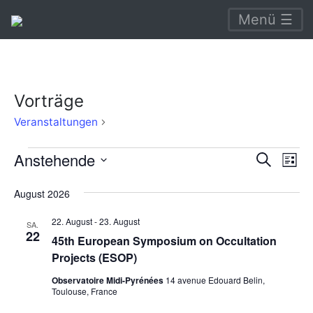
Menü ☰
Vorträge
Vorträge
Veranstaltungen
Veranstaltungen
Verans
Ve
Anstehende
Suche
Liste
An
Suche
Datum
August 2026
Na
wählen.
und
22. August
-
23. August
Ansich
SA.
22
45th European Symposium on Occultation
Naviga
Projects (ESOP)
Observatoire Midi-Pyrénées
14 avenue Edouard Belin,
Toulouse, France