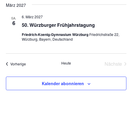
März 2027
6. März 2027
SA.
6
50. Würzburger Frühjahrstagung
Friedrich-Koenig-Gymnasium Würzburg
Friedrichstraße 22,
Würzburg, Bayern, Deutschland
Heute
Nächste
Veranstaltungen
Vorherige
Veransta
Kalender abonnieren