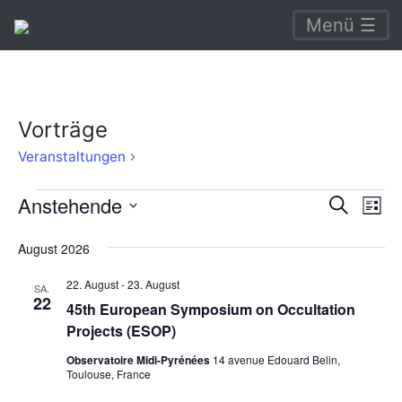
Menü ☰
Vorträge
Vorträge
Veranstaltungen
Veranstaltungen
Verans
Ve
Anstehende
Suche
Liste
An
Suche
Datum
August 2026
Na
wählen.
und
22. August
-
23. August
Ansich
SA.
22
45th European Symposium on Occultation
Naviga
Projects (ESOP)
Observatoire Midi-Pyrénées
14 avenue Edouard Belin,
Toulouse, France