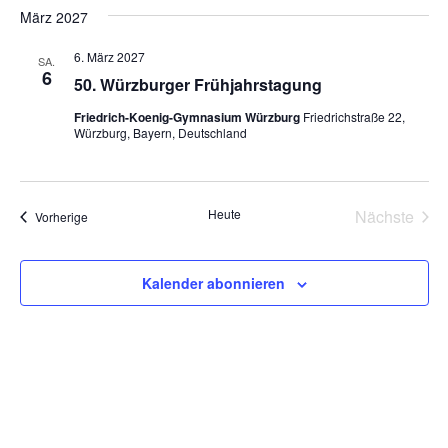
März 2027
6. März 2027
SA.
6
50. Würzburger Frühjahrstagung
Friedrich-Koenig-Gymnasium Würzburg
Friedrichstraße 22,
Würzburg, Bayern, Deutschland
Heute
Nächste
Veranstaltungen
Vorherige
Veransta
Kalender abonnieren