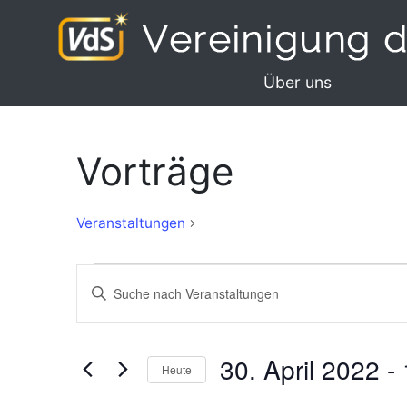
Über uns
Vorträge
Vorträge
Veranstaltungen
Veranstaltungen
Veranstaltungen
Bitte
Suche
Schlüsselwort
eingeben.
und
Suche
30. April 2022
 - 
Ansichten,
Heute
nach
Navigation
Veranstaltungen
Datum