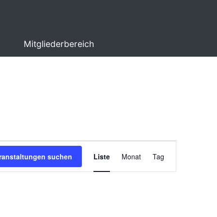
Mitgliederbereich
Veranstaltung
ranstaltungen suchen
Liste
Monat
Tag
Ansichten-
Navigation