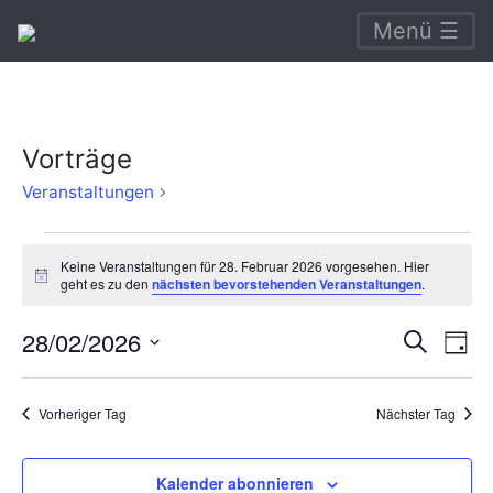
Menü ☰
Vorträge
Vorträge
Veranstaltungen
Veranstaltungen
Keine Veranstaltungen für 28. Februar 2026 vorgesehen. Hier
für
Hinweis
geht es zu den
nächsten bevorstehenden Veranstaltungen
.
28.
Verans
Ve
28/02/2026
Suche
Februar
Tag
An
Suche
Datum
2026
Na
wählen.
und
Vorheriger Tag
Nächster Tag
Ansich
Naviga
Kalender abonnieren