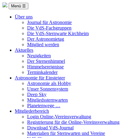
Menü ☰
Über uns
Journal für Astronomie
Die VdS-Fachgruppen
Die VdS-Sternwarte Kirchheim
Der Astronomietag
Mitglied werden
Aktuelles
Neuigkeiten
Der Sternenhimmel
Himmelsereignisse
Terminkalender
Astronomie für Einsteiger
Astronomie als Hobby
Unser Sonnensystem
Deep Sky
Mitgliedssternwarten
Planetenwege …
Mitgliederbereich
Login Online-Vereinsverwaltung
Registrierung für die Online-Vereinsverwaltung
Download VdS-Journal
Materialien für Sternwarten und Vereine