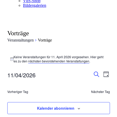
VdS-Shop
Bildergalerien
Vorträge
Veranstaltungen
Vorträge
Veranstaltungen
Keine Veranstaltungen für 11. April 2026 vorgesehen. Hier geht
für
Hinweis
es zu den
nächsten bevorstehenden Veranstaltungen
.
11.
April
Veranstal
Veran
11/04/2026
Tag
Ansic
2026
Suche
Suche
Datum
Navig
wählen.
und
Vorheriger Tag
Nächster Tag
Ansichten
Navigati
Kalender abonnieren