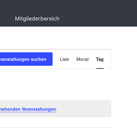
Mitgliederbereich
Veranstaltung
eranstaltungen suchen
Liste
Monat
Tag
Ansichten-
Navigation
stehenden Veranstaltungen
.