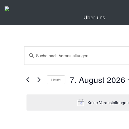
Über uns
Veranstaltungen
Veranstaltungen
Bitte
Suche
für
Schlüsselwort
eingeben.
und
7.
Suche
7. August 2026
Ansichten,
Heute
nach
August
Navigation
Veranstaltungen
Datum
2026
Schlüsselwort.
wählen.
Keine Veranstaltungen