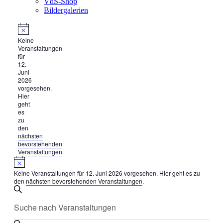
VdS-Shop
Bildergalerien
Veranstaltungen
Hinweis
Keine
für
Veranstaltungen
12.
für
12.
Juni
Juni
2026
2026
vorgesehen.
Hier
geht
es
zu
den
nächsten
bevorstehenden
Veranstaltungen
.
Hinweis
Keine Veranstaltungen für 12. Juni 2026 vorgesehen. Hier geht es zu
den
nächsten bevorstehenden Veranstaltungen
.
Veranstaltungen
Bitte
Suche
Suche
Schlüsselwort
und
eingeben.