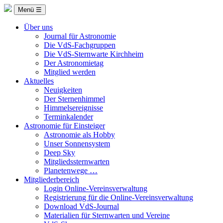
Menü ☰
Über uns
Journal für Astronomie
Die VdS-Fachgruppen
Die VdS-Sternwarte Kirchheim
Der Astronomietag
Mitglied werden
Aktuelles
Neuigkeiten
Der Sternenhimmel
Himmelsereignisse
Terminkalender
Astronomie für Einsteiger
Astronomie als Hobby
Unser Sonnensystem
Deep Sky
Mitgliedssternwarten
Planetenwege …
Mitgliederbereich
Login Online-Vereinsverwaltung
Registrierung für die Online-Vereinsverwaltung
Download VdS-Journal
Materialien für Sternwarten und Vereine