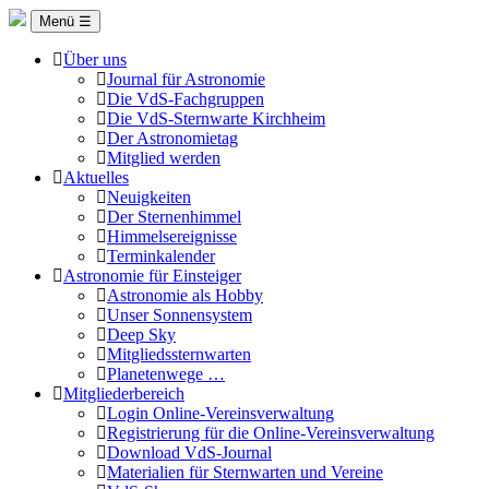
Menü ☰
Über uns
Journal für Astronomie
Die VdS-Fachgruppen
Die VdS-Sternwarte Kirchheim
Der Astronomietag
Mitglied werden
Aktuelles
Neuigkeiten
Der Sternenhimmel
Himmelsereignisse
Terminkalender
Astronomie für Einsteiger
Astronomie als Hobby
Unser Sonnensystem
Deep Sky
Mitgliedssternwarten
Planetenwege …
Mitgliederbereich
Login Online-Vereinsverwaltung
Registrierung für die Online-Vereinsverwaltung
Download VdS-Journal
Materialien für Sternwarten und Vereine