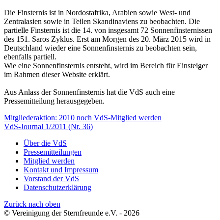
Die Finsternis ist in Nordostafrika, Arabien sowie West- und
Zentralasien sowie in Teilen Skandinaviens zu beobachten. Die
partielle Finsternis ist die 14. von insgesamt 72 Sonnenfinsternissen
des 151. Saros Zyklus. Erst am Morgen des 20. März 2015 wird in
Deutschland wieder eine Sonnenfinsternis zu beobachten sein,
ebenfalls partiell.
Wie eine
Sonnenfinsternis entsteht, wird im Bereich für Einsteiger
im Rahmen dieser Website erklärt.
Aus Anlass der Sonnenfinsternis hat die VdS auch eine
Pressemitteilung herausgegeben.
Beitragsnavigation
Mitgliederaktion: 2010 noch VdS-Mitglied werden
VdS-Journal 1/2011 (Nr. 36)
Über die VdS
Pressemitteilungen
Mitglied werden
Kontakt und Impressum
Vorstand der VdS
Datenschutzerklärung
Zurück nach oben
© Vereinigung der Sternfreunde e.V. - 2026