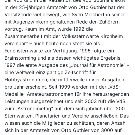
der VdS und in der Redaktion des VdS-Journals aktiv.
In der 25-jährigen Amtszeit von Otto Guthier hat der
Vorsitzende viel bewegt, wie Sven Melchert in seiner
mit Augenzwinkern gehaltenen Rede den Zuhörern
vortrug. Kaum im Amt, wurde 1992 die
Zusammenarbeit mit der Volkssternwarte Kirchheim
vereinbart – auch heute noch steht sie als
Feriensternwarte zur Verfügung. 1995 folgte ein
Brainstorming und als dessen wichtigstes Ergebnis
1997 die erste Ausgabe des „Journal für Astronomie“ –
eine weltweit einzigartige Zeitschrift für
Hobbyastronomen, die mittlerweile in vier Ausgaben
pro Jahr erscheint. Seit 1999 werden mit der „VdS-
Medaille“ Amateurastronomen für ihre herausragenden
Leistungen ausgezeichnet und seit 2003 ruft die VdS
zum „Astronomietag“ auf, dem sich jährlich über 200
Sternwarten, Planetarien und Vereine anschließen. Das
wissen auch die Mitglieder zu schätzen, deren Anzahl
sich in der Amtszeit von Otto Guthier von 3000 auf