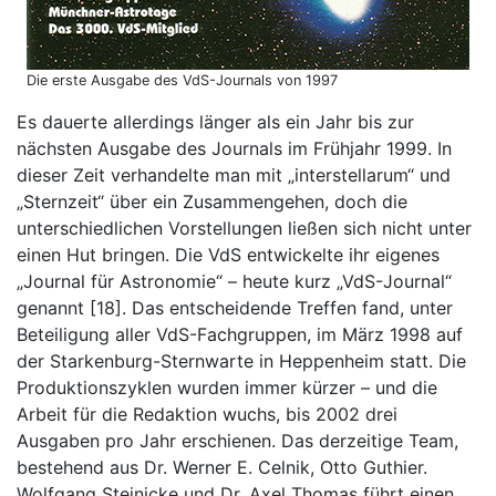
Die erste Ausgabe des VdS-Journals von 1997
Es dauerte allerdings länger als ein Jahr bis zur
nächsten Ausgabe des Journals im Frühjahr 1999. In
dieser Zeit verhandelte man mit „interstellarum“ und
„Sternzeit“ über ein Zusammengehen, doch die
unterschiedlichen Vorstellungen ließen sich nicht unter
einen Hut bringen. Die VdS entwickelte ihr eigenes
„Journal für Astronomie“ – heute kurz „VdS-Journal“
genannt [18]. Das entscheidende Treffen fand, unter
Beteiligung aller VdS-Fachgruppen, im März 1998 auf
der Starkenburg-Sternwarte in Heppenheim statt. Die
Produktionszyklen wurden immer kürzer – und die
Arbeit für die Redaktion wuchs, bis 2002 drei
Ausgaben pro Jahr erschienen. Das derzeitige Team,
bestehend aus Dr. Werner E. Celnik, Otto Guthier.
Wolfgang Steinicke und Dr. Axel Thomas führt einen