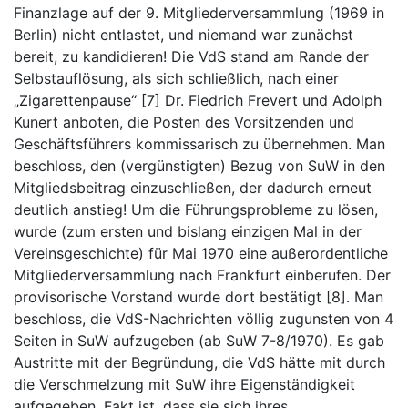
Finanzlage auf der 9. Mitgliederversammlung (1969 in
Berlin) nicht entlastet, und niemand war zunächst
bereit, zu kandidieren! Die VdS stand am Rande der
Selbstauflösung, als sich schließlich, nach einer
„Zigarettenpause“ [7] Dr. Fiedrich Frevert und Adolph
Kunert anboten, die Posten des Vorsitzenden und
Geschäftsführers kommissarisch zu übernehmen. Man
beschloss, den (vergünstigten) Bezug von SuW in den
Mitgliedsbeitrag einzuschließen, der dadurch erneut
deutlich anstieg! Um die Führungsprobleme zu lösen,
wurde (zum ersten und bislang einzigen Mal in der
Vereinsgeschichte) für Mai 1970 eine außerordentliche
Mitgliederversammlung nach Frankfurt einberufen. Der
provisorische Vorstand wurde dort bestätigt [8]. Man
beschloss, die VdS-Nachrichten völlig zugunsten von 4
Seiten in SuW aufzugeben (ab SuW 7-8/1970). Es gab
Austritte mit der Begründung, die VdS hätte mit durch
die Verschmelzung mit SuW ihre Eigenständigkeit
aufgegeben. Fakt ist, dass sie sich ihres