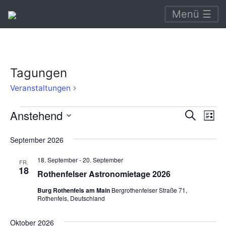
Menü ☰
Tagungen
Tagungen
Veranstaltungen
Veranstaltungen
Verans
Ve
Anstehend
Suche
Liste
An
Suche
Datum
September 2026
Na
wählen.
und
18. September
-
20. September
Ansich
FR.
18
Rothenfelser Astronomietage 2026
Naviga
Burg Rothenfels am Main
Bergrothenfelser Straße 71,
Rothenfels, Deutschland
Oktober 2026