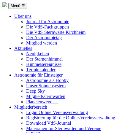
Menü ☰
Über uns
Journal für Astronomie
Die VdS-Fachgruppen
Die VdS-Sternwarte Kirchheim
Der Astronomietag
Mitglied werden
Aktuelles
Neuigkeiten
Der Sternenhimmel
Himmelsereignisse
Terminkalender
Astronomie für Einsteiger
Astronomie als Hobby
Unser Sonnensystem
Deep Sky
Mitgliedssternwarten
Planetenwege …
Mitgliederbereich
Login Online-Vereinsverwaltung
Registrierung für die Online-Vereinsverwaltung
Download VdS-Journal
Materialien für Sternwarten und Vereine