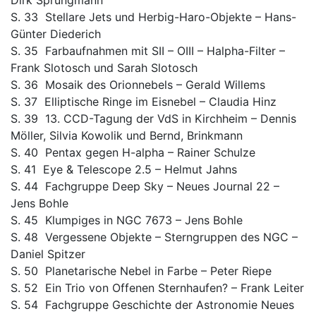
Dirk Sprungmann
S. 33 Stellare Jets und Herbig-Haro-Objekte – Hans-
Günter Diederich
S. 35 Farbaufnahmen mit SII – OIII – Halpha-Filter –
Frank Slotosch und Sarah Slotosch
S. 36 Mosaik des Orionnebels – Gerald Willems
S. 37 Elliptische Ringe im Eisnebel – Claudia Hinz
S. 39 13. CCD-Tagung der VdS in Kirchheim – Dennis
Möller, Silvia Kowolik und Bernd, Brinkmann
S. 40 Pentax gegen H-alpha – Rainer Schulze
S. 41 Eye & Telescope 2.5 – Helmut Jahns
S. 44 Fachgruppe Deep Sky – Neues Journal 22 –
Jens Bohle
S. 45 Klumpiges in NGC 7673 – Jens Bohle
S. 48 Vergessene Objekte – Sterngruppen des NGC –
Daniel Spitzer
S. 50 Planetarische Nebel in Farbe – Peter Riepe
S. 52 Ein Trio von Offenen Sternhaufen? – Frank Leiter
S. 54 Fachgruppe Geschichte der Astronomie Neues