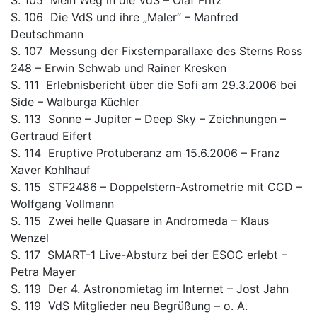
S. 105 Mein Weg in die VdS – Olaf Fritz
S. 106 Die VdS und ihre „Maler“ – Manfred
Deutschmann
S. 107 Messung der Fixsternparallaxe des Sterns Ross
248 – Erwin Schwab und Rainer Kresken
S. 111 Erlebnisbericht über die Sofi am 29.3.2006 bei
Side – Walburga Küchler
S. 113 Sonne – Jupiter – Deep Sky – Zeichnungen –
Gertraud Eifert
S. 114 Eruptive Protuberanz am 15.6.2006 – Franz
Xaver Kohlhauf
S. 115 STF2486 – Doppelstern-Astrometrie mit CCD –
Wolfgang Vollmann
S. 115 Zwei helle Quasare in Andromeda – Klaus
Wenzel
S. 117 SMART-1 Live-Absturz bei der ESOC erlebt –
Petra Mayer
S. 119 Der 4. Astronomietag im Internet – Jost Jahn
S. 119 VdS Mitglieder neu Begrüßung – o. A.