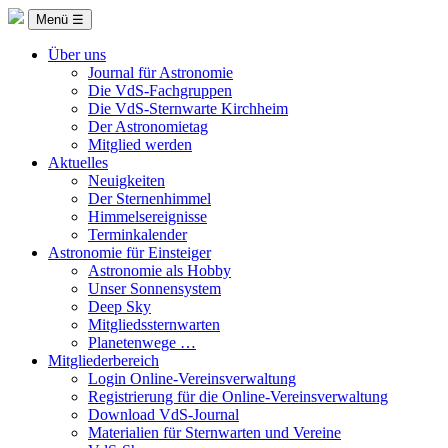
Menü ☰
Über uns
Journal für Astronomie
Die VdS-Fachgruppen
Die VdS-Sternwarte Kirchheim
Der Astronomietag
Mitglied werden
Aktuelles
Neuigkeiten
Der Sternenhimmel
Himmelsereignisse
Terminkalender
Astronomie für Einsteiger
Astronomie als Hobby
Unser Sonnensystem
Deep Sky
Mitgliedssternwarten
Planetenwege …
Mitgliederbereich
Login Online-Vereinsverwaltung
Registrierung für die Online-Vereinsverwaltung
Download VdS-Journal
Materialien für Sternwarten und Vereine