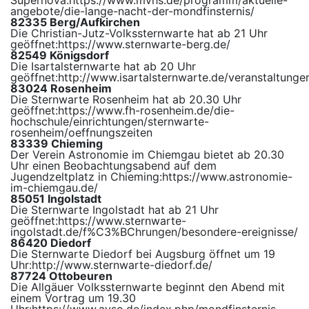
Supernova:
https://www.mvhs.de/programm/aktuelle-
angebote/die-lange-nacht-der-mondfinsternis/
82335 Berg/Aufkirchen
Die Christian-Jutz-Volkssternwarte hat ab 21 Uhr
geöffnet:
https://www.sternwarte-berg.de/
82549 Königsdorf
Die Isartalsternwarte hat ab 20 Uhr
geöffnet:
http://www.isartalsternwarte.de/veranstaltunge
83024 Rosenheim
Die Sternwarte Rosenheim hat ab 20.30 Uhr
geöffnet:
https://www.fh-rosenheim.de/die-
hochschule/einrichtungen/sternwarte-
rosenheim/oeffnungszeiten
83339 Chieming
Der Verein Astronomie im Chiemgau bietet ab 20.30
Uhr einen Beobachtungsabend auf dem
Jugendzeltplatz in Chieming:
https://www.astronomie-
im-chiemgau.de/
85051 Ingolstadt
Die Sternwarte Ingolstadt hat ab 21 Uhr
geöffnet:
https://www.sternwarte-
ingolstadt.de/f%C3%BChrungen/besondere-ereignisse/
86420 Diedorf
Die Sternwarte Diedorf bei Augsburg öffnet um 19
Uhr:
http://www.sternwarte-diedorf.de/
87724 Ottobeuren
Die Allgäuer Volkssternwarte beginnt den Abend mit
einem Vortrag um 19.30