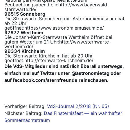
Nationalpark-Parkplatz Neuhütte
zum
Beobachtungsabend ein:
http://www.bayerwald-
sternwarte.de/
96515 Sonneberg
Die Sternwarte Sonneberg mit Astronomiemuseum hat
ab 22 Uhr
geöffnet:
https://www.astronomiemuseum.de/
97877 Wertheim
Die Johann-Kern-Sternwarte Wertheim öffnet bei
gutem Wetter um 21 Uhr:
http://www.sternwarte-
wertheim.de/
99334 Kirchheim
Die Sternwarte Kirchheim hat ab 20 Uhr
geöffnet:
http://sternwarte-kirchheim.de/
Die VdS-Mitglieder sind natürlich überall unterwegs,
einfach mal auf Twitter unter @astronomietag oder
auf facebook.com/sternfreunde reinschauen.
Beitragsnavigation
VdS-Journal 2/2018 (Nr. 65)
Das Finsternisfest — ein wahrhafter
Sommernachtstraum