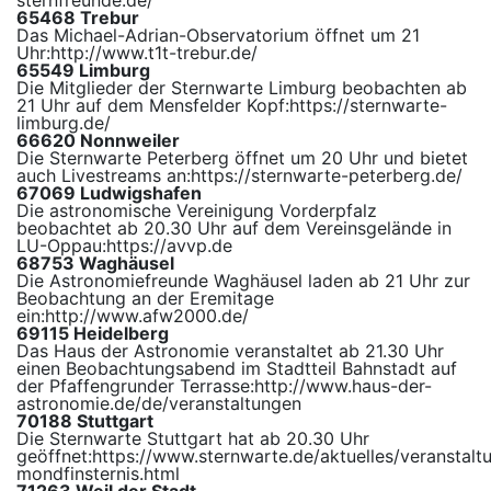
sternfreunde.de/
65468 Trebur
Das Michael-Adrian-Observatorium öffnet um 21
Uhr:
http://www.t1t-trebur.de/
65549 Limburg
Die Mitglieder der Sternwarte Limburg beobachten ab
21 Uhr auf dem Mensfelder Kopf:
https://sternwarte-
limburg.de/
66620 Nonnweiler
Die Sternwarte Peterberg öffnet um 20 Uhr und bietet
auch Livestreams an:
https://sternwarte-peterberg.de/
67069 Ludwigshafen
Die astronomische Vereinigung Vorderpfalz
beobachtet ab 20.30 Uhr auf dem Vereinsgelände in
LU-Oppau:
https://avvp.de
68753 Waghäusel
Die Astronomiefreunde Waghäusel laden ab 21 Uhr zur
Beobachtung an der Eremitage
ein:
http://www.afw2000.de/
69115 Heidelberg
Das Haus der Astronomie veranstaltet ab 21.30 Uhr
einen Beobachtungsabend im Stadtteil Bahnstadt auf
der Pfaffengrunder Terrasse:
http://www.haus-der-
astronomie.de/de/veranstaltungen
70188 Stuttgart
Die Sternwarte Stuttgart hat ab 20.30 Uhr
geöffnet:
https://www.sternwarte.de/aktuelles/veranstalt
mondfinsternis.html