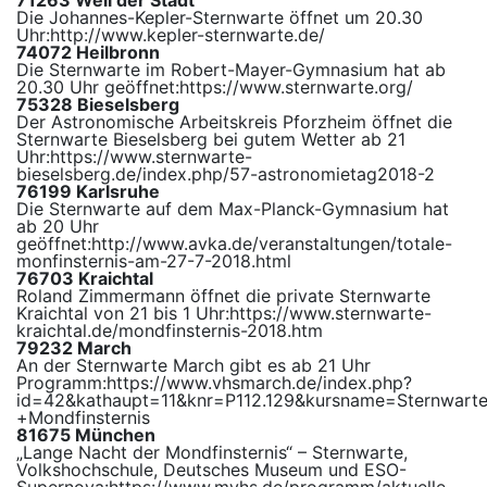
71263 Weil der Stadt
Die Johannes-Kepler-Sternwarte öffnet um 20.30
Uhr:
http://www.kepler-sternwarte.de/
74072 Heilbronn
Die Sternwarte im Robert-Mayer-Gymnasium hat ab
20.30 Uhr geöffnet:
https://www.sternwarte.org/
75328 Bieselsberg
Der Astronomische Arbeitskreis Pforzheim öffnet die
Sternwarte Bieselsberg bei gutem Wetter ab 21
Uhr:
https://www.sternwarte-
bieselsberg.de/index.php/57-astronomietag2018-2
76199 Karlsruhe
Die Sternwarte auf dem Max-Planck-Gymnasium hat
ab 20 Uhr
geöffnet:
http://www.avka.de/veranstaltungen/totale-
monfinsternis-am-27-7-2018.html
76703 Kraichtal
Roland Zimmermann öffnet die private Sternwarte
Kraichtal von 21 bis 1 Uhr:
https://www.sternwarte-
kraichtal.de/mondfinsternis-2018.htm
79232 March
An der Sternwarte March gibt es ab 21 Uhr
Programm:
https://www.vhsmarch.de/index.php?
id=42&kathaupt=11&knr=P112.129&kursname=Sternwart
+Mondfinsternis
81675 München
„Lange Nacht der Mondfinsternis“ – Sternwarte,
Volkshochschule, Deutsches Museum und ESO-