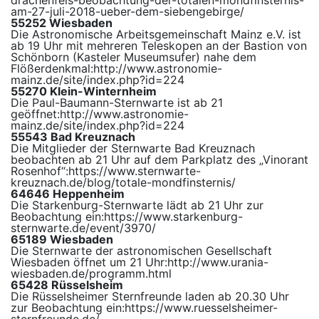
drachenfels-beobachtung-der-totalen-mondfinsternis-
am-27-juli-2018-ueber-dem-siebengebirge/
55252 Wiesbaden
Die Astronomische Arbeitsgemeinschaft Mainz e.V. ist
ab 19 Uhr mit mehreren Teleskopen an der Bastion von
Schönborn (Kasteler Museumsufer) nahe dem
Flößerdenkmal:
http://www.astronomie-
mainz.de/site/index.php?id=224
55270 Klein-Winter
nheim
Die Paul-Baumann-Sternwarte ist ab 21
geöffnet:
http://www.astronomie-
mainz.de/site/index.php?id=224
55543 Bad Kreuznach
Die Mitglieder der Sternwarte Bad Kreuznach
beobachten ab 21 Uhr auf dem Parkplatz des „Vinorant
Rosenhof“:
https://www.sternwarte-
kreuznach.de/blog/totale-mondfinsternis/
64646 Heppenheim
Die Starkenburg-Sternwarte lädt ab 21 Uhr zur
Beobachtung ein:
https://www.starkenburg-
sternwarte.de/event/3970/
65189 Wiesbaden
Die Sternwarte der astronomischen Gesellschaft
Wiesbaden öffnet um 21 Uhr:
http://www.urania-
wiesbaden.de/programm.html
65428 Rüsselsheim
Die Rüsselsheimer Sternfreunde laden ab 20.30 Uhr
zur Beobachtung ein:
https://www.ruesselsheimer-