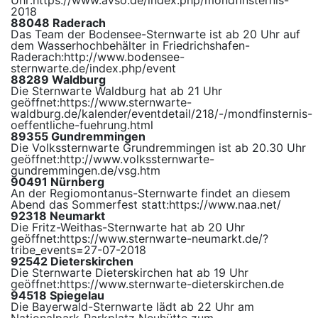
Uhr:
https://www.avso.de/index.php/mondfinsternis-
2018
88048 Raderach
Das Team der Bodensee-Sternwarte ist ab 20 Uhr auf
dem Wasserhochbehälter in Friedrichshafen-
Raderach:
http://www.bodensee-
sternwarte.de/index.php/event
88289 Waldburg
Die Sternwarte Waldburg hat ab 21 Uhr
geöffnet:
https://www.sternwarte-
waldburg.de/kalender/eventdetail/218/-/mondfinsternis-
oeffentliche-fuehrung.html
89355 Gundremmingen
Die Volkssternwarte Grundremmingen ist ab 20.30 Uhr
geöffnet:
http://www.volkssternwarte-
gundremmingen.de/vsg.htm
90491 Nürnberg
An der Regiomontanus-Sternwarte findet an diesem
Abend das Sommerfest statt:
https://www.naa.net/
92318 Neumarkt
Die Fritz-Weithas-Sternwarte hat ab 20 Uhr
geöffnet:
https://www.sternwarte-neumarkt.de/?
tribe_events=27-07-2018
92542 Dieterskirchen
Die Sternwarte Dieterskirchen hat ab 19 Uhr
geöffnet:
https://www.sternwarte-dieterskirchen.de
94518 Spiegelau
Die Bayerwald-Sternwarte lädt ab 22 Uhr am