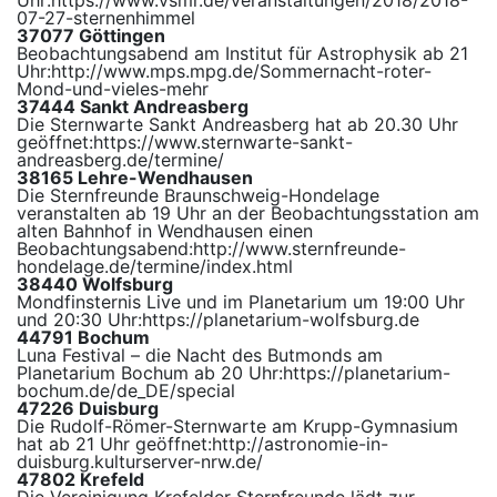
Uhr:
https://www.vsmr.de/veranstaltungen/2018/2018-
07-27-sternenhimmel
37077 Göttingen
Beobachtungsabend am Institut für Astrophysik ab 21
Uhr:
http://www.mps.mpg.de/Sommernacht-roter-
Mond-und-vieles-mehr
37444 Sankt Andreasberg
Die Sternwarte Sankt Andreasberg hat ab 20.30 Uhr
geöffnet:
https://www.sternwarte-sankt-
andreasberg.de/termine/
38165 Lehre-Wendhausen
Die Sternfreunde Braunschweig-Hondelage
veranstalten ab 19 Uhr an der Beobachtungsstation am
alten Bahnhof in Wendhausen einen
Beobachtungsabend:
http://www.sternfreunde-
hondelage.de/termine/index.html
38440 Wolfsburg
Mondfinsternis Live und im Planetarium um 19:00 Uhr
und 20:30 Uhr:
https://planetarium-wolfsburg.de
44791 Bochum
Luna Festival – die Nacht des Butmonds am
Planetarium Bochum ab 20 Uhr:
https://planetarium-
bochum.de/de_DE/special
47226 Duisburg
Die Rudolf-Römer-Sternwarte am Krupp-Gymnasium
hat ab 21 Uhr geöffnet:
http://astronomie-in-
duisburg.kulturserver-nrw.de/
47802 Krefeld