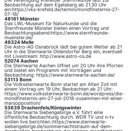
Die Vereinigung Krefelder Sternfreunde lädt zur
Beobachtung auf dem Egelsberg ab 21.30 Uhr
ein:
https://vks-krefeld.de/termin/mondfinsternis-27-
07-18/
48161 Münster
Das LWL-Museum für Naturkunde und die
Sternfreunde Münster bieten einen Vortrag und
Beobachtungsabend:
https://www.sternfreunde-
muenster.de/
49324 Melle
Die Astro-AG Osnabrück lädt bei gutem Wetter ab 21
Uhr in die Sternwarte Oldendorfer Berg ein, eventuell
mit Livestream:
http://www.
astro-os.de
52074 Aachen
Die Sternwarte Aachen öffnet um 20 Uhr ihre Pforten
und bietet ein Programm mit Vorträgen und
Beobachtung:
https://www.sternwarte-aachen.de/
53113 Bonn
Die Volkssternwarte Bonn startet am Alten Zoll mit
einem Vortrag um 19 Uhr, Beobachten ab 21 Uhr:
https://www.volkssternwarte-bonn.de/wordpress/die-
mondfinsternis-am-27-juli-2018-zusammen-mit-einer-
marsopposition/
53639 Drachenfels/Königswinter
Die Sternwarte Siebengebirge e.V. führt eine
öffentliche Beobachtung durch. WDR TV und n-tv
wollen live berichten.:
https://www.sternwarte-
siebengebirge.de/sommernachtstraum-auf-dem-