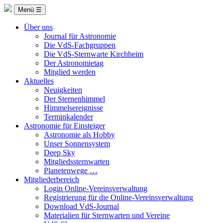
Menü ☰
Über uns
Journal für Astronomie
Die VdS-Fachgruppen
Die VdS-Sternwarte Kirchheim
Der Astronomietag
Mitglied werden
Aktuelles
Neuigkeiten
Der Sternenhimmel
Himmelsereignisse
Terminkalender
Astronomie für Einsteiger
Astronomie als Hobby
Unser Sonnensystem
Deep Sky
Mitgliedssternwarten
Planetenwege …
Mitgliederbereich
Login Online-Vereinsverwaltung
Registrierung für die Online-Vereinsverwaltung
Download VdS-Journal
Materialien für Sternwarten und Vereine