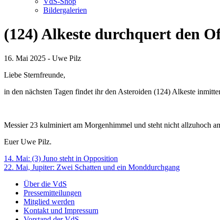
VdS-Shop
Bildergalerien
(124) Alkeste durchquert den O
16. Mai 2025 - Uwe Pilz
Liebe Sternfreunde,
in den nächsten Tagen findet ihr den Asteroiden (124) Alkeste inmitt
Messier 23 kulminiert am Morgenhimmel und steht nicht allzuhoch am 
Euer Uwe Pilz.
Beitragsnavigation
14. Mai: (3) Juno steht in Opposition
22. Mai, Jupiter: Zwei Schatten und ein Monddurchgang
Über die VdS
Pressemitteilungen
Mitglied werden
Kontakt und Impressum
Vorstand der VdS