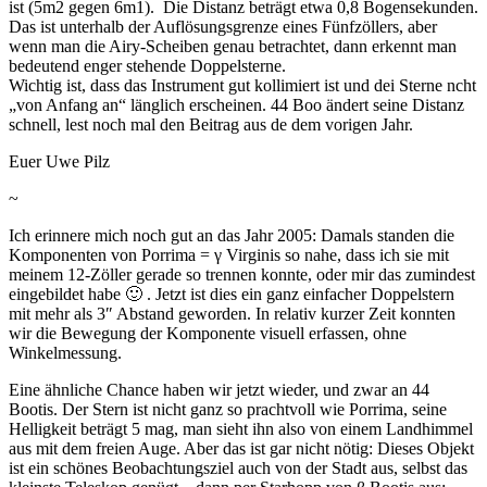
ist (5m2 gegen 6m1). Die Distanz beträgt etwa 0,8 Bogensekunden.
Das ist unterhalb der Auflösungsgrenze eines Fünfzöllers, aber
wenn man die Airy-Scheiben genau betrachtet, dann erkennt man
bedeutend enger stehende Doppelsterne.
Wichtig ist, dass das Instrument gut kollimiert ist und dei Sterne ncht
„von Anfang an“ länglich erscheinen. 44 Boo ändert seine Distanz
schnell, lest noch mal den Beitrag aus de dem vorigen Jahr.
Euer Uwe Pilz
~
Ich erinnere mich noch gut an das Jahr 2005: Damals standen die
Komponenten von Porrima = γ Virginis so nahe, dass ich sie mit
meinem 12-Zöller gerade so trennen konnte, oder mir das zumindest
eingebildet habe 🙂 . Jetzt ist dies ein ganz einfacher Doppelstern
mit mehr als 3″ Abstand geworden. In relativ kurzer Zeit konnten
wir die Bewegung der Komponente visuell erfassen, ohne
Winkelmessung.
Eine ähnliche Chance haben wir jetzt wieder, und zwar an 44
Bootis. Der Stern ist nicht ganz so prachtvoll wie Porrima, seine
Helligkeit beträgt 5 mag, man sieht ihn also von einem Landhimmel
aus mit dem freien Auge. Aber das ist gar nicht nötig: Dieses Objekt
ist ein schönes Beobachtungsziel auch von der Stadt aus, selbst das