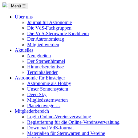
Menü ☰
Über uns
Journal für Astronomie
Die VdS-Fachgruppen
Die VdS-Sternwarte Kirchheim
Der Astronomietag
Mitglied werden
Aktuelles
Neuigkeiten
Der Sternenhimmel
Himmelsereignisse
Terminkalender
Astronomie für Einsteiger
Astronomie als Hobby
Unser Sonnensystem
Deep Sky
Mitgliedssternwarten
Planetenwege …
Mitgliederbereich
Login Online-Vereinsverwaltung
Registrierung für die Online-Vereinsverwaltung
Download VdS-Journal
Materialien für Sternwarten und Vereine