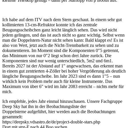
kleinste Teleskop genügt – dann per Starhopp von β Bootis aus:
Ich habe auf dem ITV nach dem Stern geschaut. In einem sehr gut
kollimierten 13-cm-Refraktor konnte ich das zentrale
Beugungsscheibchen ganz leicht länglich sehen. Das wird nicht
jedem gelingen, und das ist auch nicht so ganz wichtig. Selbst wenn
man die Doppelstern-Natur nicht sehen kann: Bald klappt es! Es ist
also von Wert, jetzt auch die Nicht-Trennbarkeit zu sehen und zu
dokumentieren. Im Moment sind die Komponenten 0″5 getrennt,
das Minimum von nur 0″2 liegt schon drei Jahre zurück. Die
Komponenten sind nur wenig unterschiedlich, 5m2 und 6m1.
Bereits 2027 ist der Abstand auf 1″ angewachsen, das erkennt man
in einem gut zentrierten 4-Zöller bei hoher Vergrößerung als deutlich
längliche Beugungsscheibe. Im Jahr 2023 sind es dann 1″5 – nun
wirklich kein Problem mehr auch für kleine Instrumente. Das
Maximum von über 6″ wird im Jahr 2083 erreicht – nichts mehr für
mich.
Ich empfehle, jedes Jahr einmal hinzuschauen. Unsere Fachgruppe
Deep Sky hat ihn in der Beobachtungsliste der
Doppelsterne aufgeführt, hier werden auch die Beobachtungen
gesammelt:
https://deepsky.vdsastro.de/de/project-double-stars.php
Dort mit strg-F nach 44 Boo suchen.