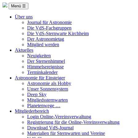
Menü ☰
Über uns
Journal für Astronomie
Die VdS-Fachgruppen
Die VdS-Sternwarte Kirchheim
Der Astronomietag
Mitglied werden
Aktuelles
Neuigkeiten
Der Sternenhimmel
Himmelsereignisse
Terminkalender
Astronomie für Einsteiger
Astronomie als Hobby
Unser Sonnensystem
Deep Sky
Mitgliedssternwarten
Planetenwege …
Mitgliederbereich
Login Online-Vereinsverwaltung
Registrierung für die Online-Vereinsverwaltung
Download VdS-Journal
Materialien für Sternwarten und Vereine