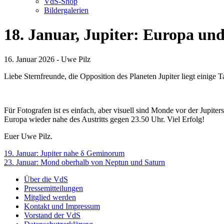
VdS-Shop
Bildergalerien
18. Januar, Jupiter: Europa und
16. Januar 2026 - Uwe Pilz
Liebe Sternfreunde, die Opposition des Planeten Jupiter liegt einige
Für Fotografen ist es einfach, aber visuell sind Monde vor der Jupite
Europa wieder nahe des Austritts gegen 23.50 Uhr. Viel Erfolg!
Euer Uwe Pilz.
Beitragsnavigation
19. Januar: Jupiter nahe δ Geminorum
23. Januar: Mond oberhalb von Neptun und Saturn
Über die VdS
Pressemitteilungen
Mitglied werden
Kontakt und Impressum
Vorstand der VdS