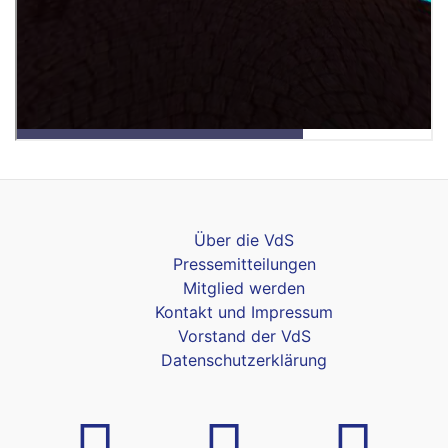
Über die VdS
Pressemitteilungen
Mitglied werden
Kontakt und Impressum
Vorstand der VdS
Datenschutzerklärung