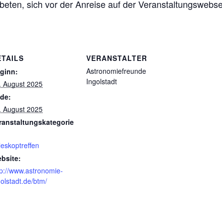
eten, sich vor der Anreise auf der Veranstaltungswebsei
ETAILS
VERANSTALTER
Astronomiefreunde
ginn:
Ingolstadt
. August 2025
de:
. August 2025
ranstaltungskategorie
leskoptreffen
bsite:
tp://www.astronomie-
golstadt.de/btm/