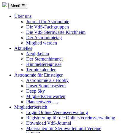
Menü ☰
Über uns
Journal für Astronomie
Die VdS-Fachgruppen
Die VdS-Sternwarte Kirchheim
Der Astronomietag
Mitglied werden
Aktuelles
Neuigkeiten
Der Sternenhimmel
Himmelsereignisse
Terminkalender
Astronomie für Einsteiger
Astronomie als Hobby
Unser Sonnensystem
Deep Sky
Mitgliedssternwarten
Planetenwege …
Mitgliederbereich
Login Online-Vereinsverwaltung
Registrierung für die Online-Vereinsverwaltung
Download VdS-Journal
Materialien für Sternwarten und Vereine