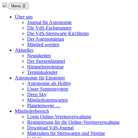
Menü ☰
Über uns
Journal für Astronomie
Die VdS-Fachgruppen
Die VdS-Sternwarte Kirchheim
Der Astronomietag
Mitglied werden
Aktuelles
Neuigkeiten
Der Sternenhimmel
Himmelsereignisse
Terminkalender
Astronomie für Einsteiger
Astronomie als Hobby
Unser Sonnensystem
Deep Sky
Mitgliedssternwarten
Planetenwege …
Mitgliederbereich
Login Online-Vereinsverwaltung
Registrierung für die Online-Vereinsverwaltung
Download VdS-Journal
Materialien für Sternwarten und Vereine