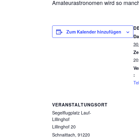
Amateurastronomen wird so manche s
D
Zum Kalender hinzufügen
Da
30
Ze
20
Ve
:
Te
VERANSTALTUNGSORT
Segelflugplatz Lauf-
Lillinghof
Lillinghof 20
Schnaittach
,
91220