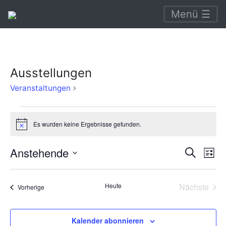
Menü ☰
Ausstellungen
Ausstellungen
Veranstaltungen
Veranstaltungen
Es wurden keine Ergebnisse gefunden.
Hinweis
Verans
Ve
Anstehende
Suche
Liste
An
Suche
Datum
Na
wählen.
und
Heute
Nächste
Veranstaltungen
Vorherige
Veransta
Ansich
Naviga
Kalender abonnieren