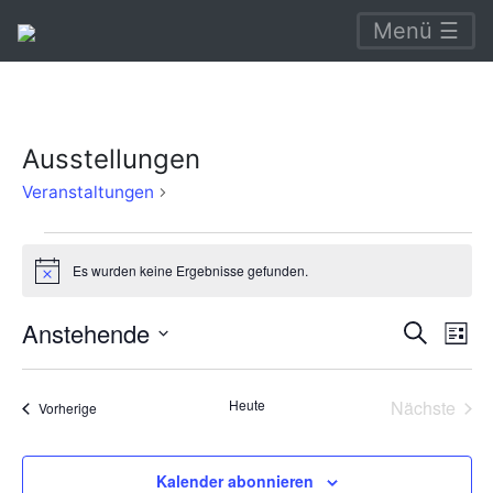
Menü ☰
Ausstellungen
Ausstellungen
Veranstaltungen
Veranstaltungen
Es wurden keine Ergebnisse gefunden.
Hinweis
Verans
Ve
Anstehende
Suche
Liste
An
Suche
Datum
Na
wählen.
und
Heute
Nächste
Veranstaltungen
Vorherige
Veransta
Ansich
Naviga
Kalender abonnieren