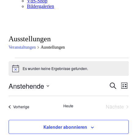
VdS-Shop
Bildergalerien
Ausstellungen
Veranstaltungen
Ausstellungen
Veranstaltungen
Es wurden keine Ergebnisse gefunden.
Hinweis
Anstehende
Veranstal
Veran
Suche
Liste
Ansic
Suche
Datum
Navig
wählen.
und
Heute
Nächste
Veranstaltungen
Vorherige
Ansichten
Veranstal
Navigati
Kalender abonnieren