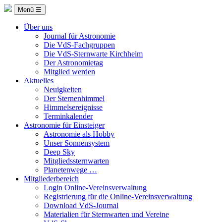
Menü ☰
Über uns
Journal für Astronomie
Die VdS-Fachgruppen
Die VdS-Sternwarte Kirchheim
Der Astronomietag
Mitglied werden
Aktuelles
Neuigkeiten
Der Sternenhimmel
Himmelsereignisse
Terminkalender
Astronomie für Einsteiger
Astronomie als Hobby
Unser Sonnensystem
Deep Sky
Mitgliedssternwarten
Planetenwege …
Mitgliederbereich
Login Online-Vereinsverwaltung
Registrierung für die Online-Vereinsverwaltung
Download VdS-Journal
Materialien für Sternwarten und Vereine