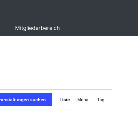
Mitgliederbereich
Veranstaltung
ranstaltungen suchen
Liste
Monat
Tag
Ansichten-
Navigation