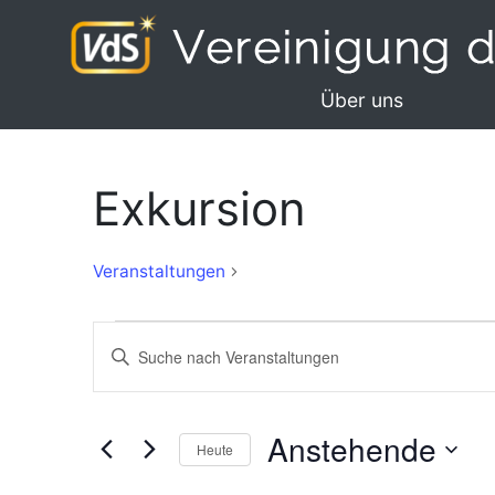
Über uns
Exkursion
Exkursion
Veranstaltungen
Veranstaltungen
Veranstaltungen
Bitte
Suche
Schlüsselwort
eingeben.
und
Suche
Anstehende
Ansichten,
Heute
nach
Navigation
Veranstaltungen
Datum