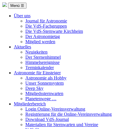
Menü ☰
Über uns
Journal für Astronomie
Die VdS-Fachgruppen
Die VdS-Sternwarte Kirchheim
Der Astronomietag
Mitglied werden
Aktuelles
Neuigkeiten
Der Sternenhimmel
Himmelsereignisse
Terminkalender
Astronomie für Einsteiger
Astronomie als Hobby
Unser Sonnensystem
Deep Sky
Mitgliedssternwarten
Planetenwege …
Mitgliederbereich
Login Online-Vereinsverwaltung
Registrierung für die Online-Vereinsverwaltung
Download VdS-Journal
Materialien für Sternwarten und Vereine