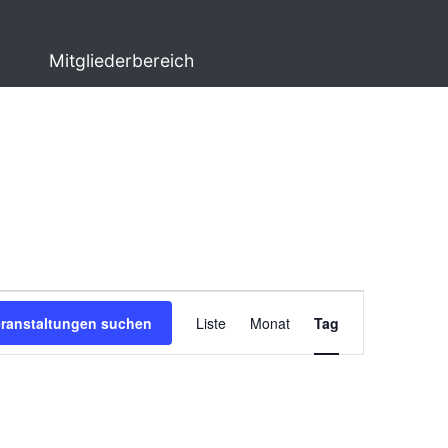
Mitgliederbereich
Veranstaltung
eranstaltungen suchen
Liste
Monat
Tag
Ansichten-
Navigation