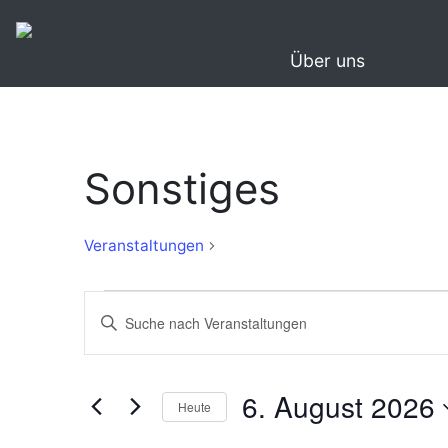
Über uns
Sonstiges
Sonstiges
Veranstaltungen
Veranstaltungen
Veranstaltungen
Bitte
für
Suche
Schlüsselwort
eingeben.
6.
und
Suche
6. August 2026
August
Ansichten,
Heute
nach
2026
Navigation
Veranstaltungen
Datum