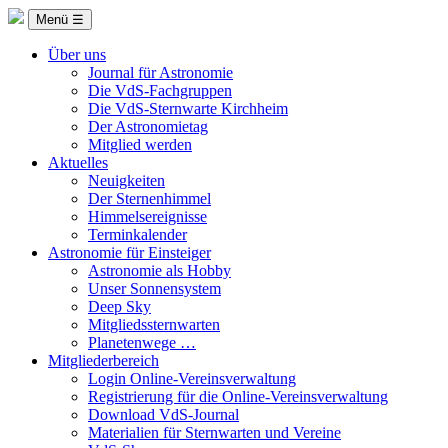
Menü ☰
Über uns
Journal für Astronomie
Die VdS-Fachgruppen
Die VdS-Sternwarte Kirchheim
Der Astronomietag
Mitglied werden
Aktuelles
Neuigkeiten
Der Sternenhimmel
Himmelsereignisse
Terminkalender
Astronomie für Einsteiger
Astronomie als Hobby
Unser Sonnensystem
Deep Sky
Mitgliedssternwarten
Planetenwege …
Mitgliederbereich
Login Online-Vereinsverwaltung
Registrierung für die Online-Vereinsverwaltung
Download VdS-Journal
Materialien für Sternwarten und Vereine