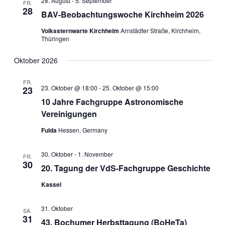
28. August
-
5. September
FR.
28
BAV-Beobachtungswoche Kirchheim 2026
Volkssternwarte Kirchheim
Arnstädter Straße, Kirchheim,
Thüringen
Oktober 2026
FR.
23. Oktober @ 18:00
-
25. Oktober @ 15:00
23
10 Jahre Fachgruppe Astronomische
Vereinigungen
Fulda
Hessen, Germany
30. Oktober
-
1. November
FR.
30
20. Tagung der VdS-Fachgruppe Geschichte
Kassel
31. Oktober
SA.
31
43. Bochumer Herbsttagung (BoHeTa)