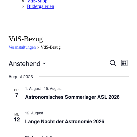
VdS-Shop
Bildergalerien
VdS-Bezug
Veranstaltungen
VdS-Bezug
Veranstaltungen
Anstehend
Veranstal
Veran
Suche
Liste
Ansic
Suche
Datum
Navig
wählen.
August 2026
und
Ansichten
1. August
-
15. August
FR.
7
Navigati
Astronomisches Sommerlager ASL 2026
12. August
MI.
12
Lange Nacht der Astronomie 2026