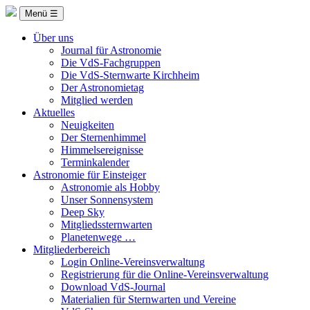
Menü ☰
Über uns
Journal für Astronomie
Die VdS-Fachgruppen
Die VdS-Sternwarte Kirchheim
Der Astronomietag
Mitglied werden
Aktuelles
Neuigkeiten
Der Sternenhimmel
Himmelsereignisse
Terminkalender
Astronomie für Einsteiger
Astronomie als Hobby
Unser Sonnensystem
Deep Sky
Mitgliedssternwarten
Planetenwege …
Mitgliederbereich
Login Online-Vereinsverwaltung
Registrierung für die Online-Vereinsverwaltung
Download VdS-Journal
Materialien für Sternwarten und Vereine