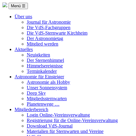
Menü ☰
Über uns
Journal für Astronomie
Die VdS-Fachgruppen
Die VdS-Sternwarte Kirchheim
Der Astronomietag
Mitglied werden
Aktuelles
Neuigkeiten
Der Sternenhimmel
Himmelsereignisse
Terminkalender
Astronomie für Einsteiger
Astronomie als Hobby
Unser Sonnensystem
Deep Sky
Mitgliedssternwarten
Planetenwege …
Mitgliederbereich
Login Online-Vereinsverwaltung
Registrierung für die Online-Vereinsverwaltung
Download VdS-Journal
Materialien für Sternwarten und Vereine