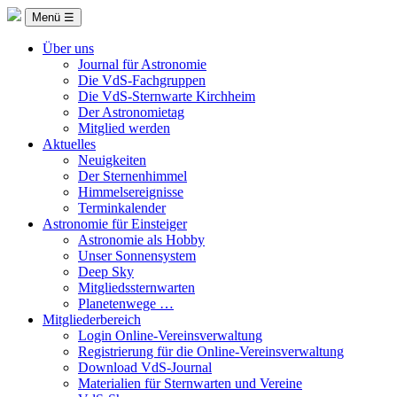
Menü ☰
Über uns
Journal für Astronomie
Die VdS-Fachgruppen
Die VdS-Sternwarte Kirchheim
Der Astronomietag
Mitglied werden
Aktuelles
Neuigkeiten
Der Sternenhimmel
Himmelsereignisse
Terminkalender
Astronomie für Einsteiger
Astronomie als Hobby
Unser Sonnensystem
Deep Sky
Mitgliedssternwarten
Planetenwege …
Mitgliederbereich
Login Online-Vereinsverwaltung
Registrierung für die Online-Vereinsverwaltung
Download VdS-Journal
Materialien für Sternwarten und Vereine