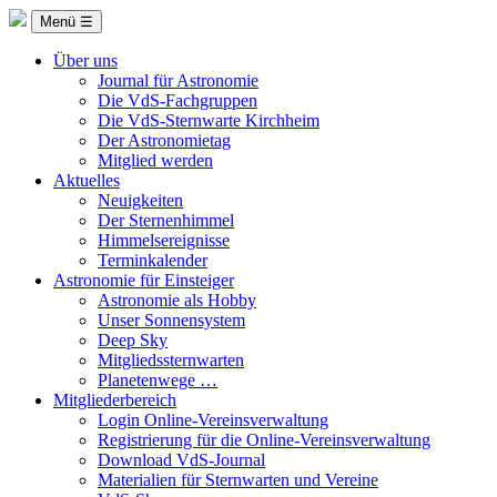
Menü ☰
Über uns
Journal für Astronomie
Die VdS-Fachgruppen
Die VdS-Sternwarte Kirchheim
Der Astronomietag
Mitglied werden
Aktuelles
Neuigkeiten
Der Sternenhimmel
Himmelsereignisse
Terminkalender
Astronomie für Einsteiger
Astronomie als Hobby
Unser Sonnensystem
Deep Sky
Mitgliedssternwarten
Planetenwege …
Mitgliederbereich
Login Online-Vereinsverwaltung
Registrierung für die Online-Vereinsverwaltung
Download VdS-Journal
Materialien für Sternwarten und Vereine